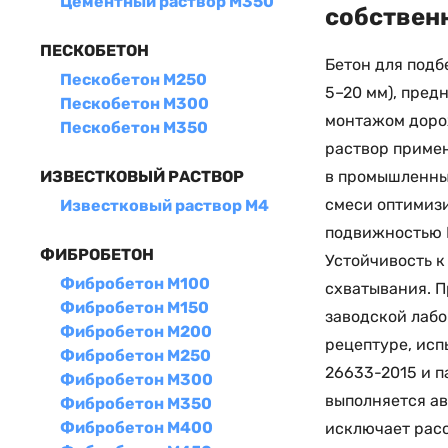
Цементный раствор М350
собственн
ПЕСКОБЕТОН
Бетон для подб
Пескобетон М250
5–20 мм), пред
Пескобетон М300
монтажом дорож
Пескобетон М350
раствор примен
в промышленных
ИЗВЕСТКОВЫЙ РАСТВОР
смеси оптимизи
Известковый раствор М4
подвижностью П
ФИБРОБЕТОН
Устойчивость к
Фибробетон М100
схватывания. П
Фибробетон М150
заводской лабо
Фибробетон М200
рецептуре, исп
Фибробетон М250
26633-2015 и п
Фибробетон М300
выполняется ав
Фибробетон М350
Фибробетон М400
исключает расс