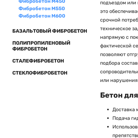
Фибробетон М450
подъездом или 
Фибробетон М550
это обеспечива
Фибробетон М600
срочной потреб
техническое за
БАЗАЛЬТОВЫЙ ФИБРОБЕТОН
напрямую с пок
ПОЛИПРОПИЛЕНОВЫЙ
фактической се
ФИБРОБЕТОН
позволяют отгр
СТАЛЕФИБРОБЕТОН
подбора состав
сопроводительн
СТЕКЛОФИБРОБЕТОН
или нарушения 
Бетон для
Доставка 
Подача ги
Использов
препятств