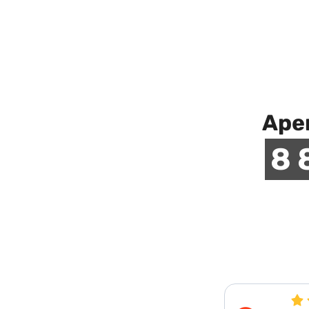
Аре
8 