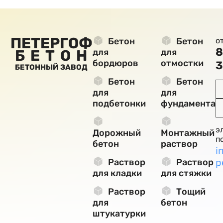
ПЕТЕРГОФ
Бетон
Бетон
о
8
БЕТОН
для
для
бордюров
отмостки
3
БЕТОННЫЙ ЗАВОД
Бетон
Бетон
для
для
подбетонки
фундамента
э
Дорожный
Монтажный
п
бетон
раствор
i
p
Раствор
Раствор
для кладки
для стяжки
Раствор
Тощий
для
бетон
штукатурки