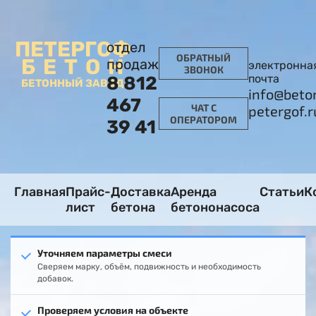
ПЕТЕРГОФ
отдел
ОБРАТНЫЙ
БЕТОН
продаж
электронна
ЗВОНОК
почта
8 812
БЕТОННЫЙ ЗАВОД
info@beto
467
ЧАТ С
petergof.r
ОПЕРАТОРОМ
39 41
Главная
Прайс-
Доставка
Аренда
Статьи
К
лист
бетона
бетононасоса
Уточняем параметры смеси
Сверяем марку, объём, подвижность и необходимость
добавок.
Проверяем условия на объекте