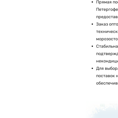
Прямая по
Петергофе,
предостав
Заказ опт
техническ
морозосто
Стабильна
подтвержд
некондици
Для выбор
поставок 
обеспечив