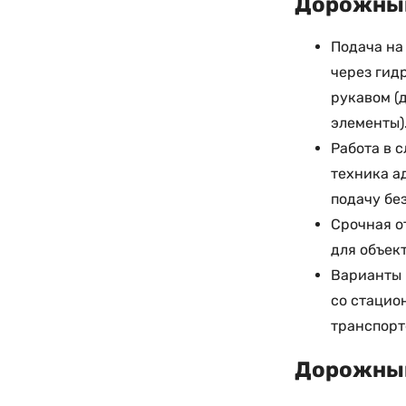
Дорожный
Подача на
через гид
рукавом (
элементы)
Работа в 
техника а
подачу без
Срочная о
для объек
Варианты 
со стацио
транспорт
Дорожный 