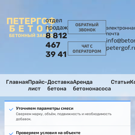
ПЕТЕРГОФ
отдел
ОБРАТНЫЙ
БЕТОН
продаж
электронна
ЗВОНОК
почта
8 812
БЕТОННЫЙ ЗАВОД
info@beto
467
ЧАТ С
petergof.r
ОПЕРАТОРОМ
39 41
Главная
Прайс-
Доставка
Аренда
Статьи
К
лист
бетона
бетононасоса
Уточняем параметры смеси
Сверяем марку, объём, подвижность и необходимость
добавок.
Проверяем условия на объекте