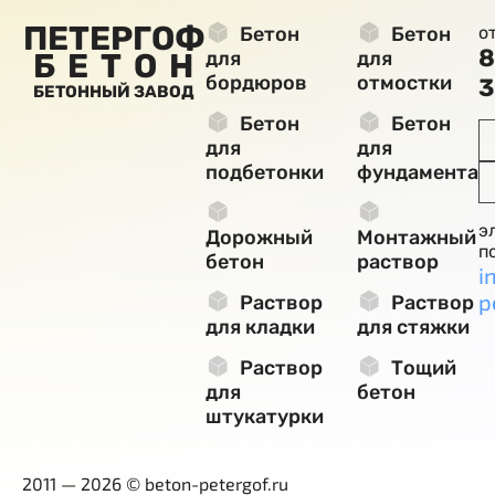
ПЕТЕРГОФ
Бетон
Бетон
о
8
БЕТОН
для
для
бордюров
отмостки
3
БЕТОННЫЙ ЗАВОД
Бетон
Бетон
для
для
подбетонки
фундамента
э
Дорожный
Монтажный
п
бетон
раствор
i
p
Раствор
Раствор
для кладки
для стяжки
Раствор
Тощий
для
бетон
штукатурки
2011 — 2026 © beton-petergof.ru