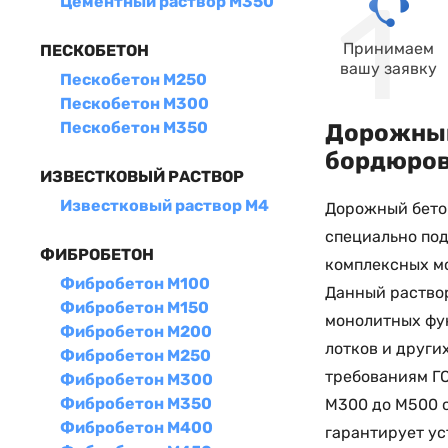
Цементный раствор М350
Принимаем
ПЕСКОБЕТОН
вашу заявку
Пескобетон М250
Пескобетон М300
Пескобетон М350
Дорожный 
бордюров
ИЗВЕСТКОВЫЙ РАСТВОР
Известковый раствор М4
Дорожный бетон
специально по
ФИБРОБЕТОН
комплексных м
Фибробетон М100
Данный раствор
Фибробетон М150
монолитных фун
Фибробетон М200
лотков и други
Фибробетон М250
требованиям ГО
Фибробетон М300
Фибробетон М350
М300 до М500 с
Фибробетон М400
гарантирует ус