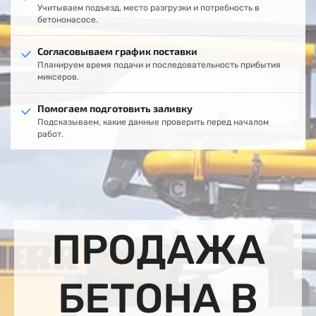
Учитываем подъезд, место разгрузки и потребность в
бетононасосе.
Согласовываем график поставки
Планируем время подачи и последовательность прибытия
миксеров.
Помогаем подготовить заливку
Подсказываем, какие данные проверить перед началом
работ.
ПРОДАЖА
БЕТОНА В