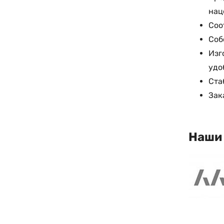
нац
Соо
Соб
Изг
удо
Ста
Зак
Наши