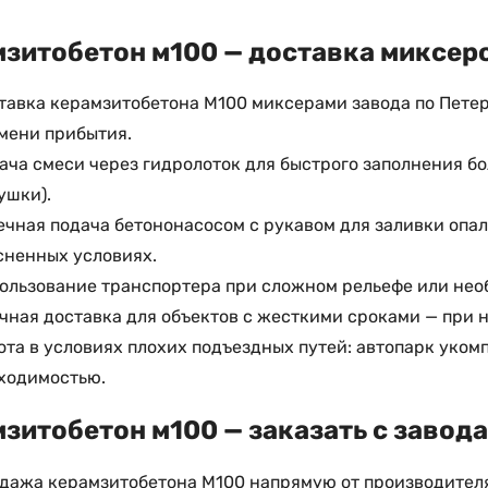
зитобетон м100 — доставка миксеро
тавка керамзитобетона М100 миксерами завода по Пете
мени прибытия.
ача смеси через гидролоток для быстрого заполнения б
ушки).
ечная подача бетононасосом с рукавом для заливки опа
сненных условиях.
ользование транспортера при сложном рельефе или нео
чная доставка для объектов с жесткими сроками — при 
ота в условиях плохих подъездных путей: автопарк уко
ходимостью.
зитобетон м100 — заказать с завода
дажа керамзитобетона М100 напрямую от производителя