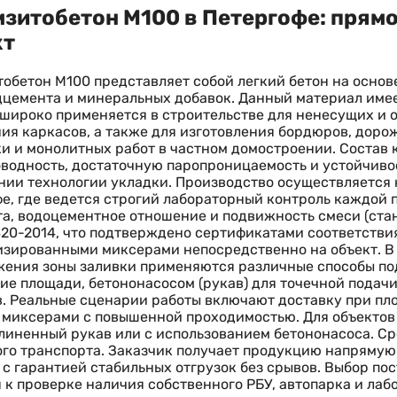
зитобетон М100 в Петергофе: прямо
кт
обетон М100 представляет собой легкий бетон на основе
цемента и минеральных добавок. Данный материал име
 широко применяется в строительстве для ненесущих и
ия каркасов, а также для изготовления бордюров, доро
и и монолитных работ в частном домостроении. Состав
водность, достаточную паропроницаемость и устойчиво
ии технологии укладки. Производство осуществляется н
е, где ведется строгий лабораторный контроль каждой 
а, водоцементное отношение и подвижность смеси (стан
20-2014, что подтверждено сертификатами соответстви
зированными миксерами непосредственно на объект. В 
ения зоны заливки применяются различные способы под
ие площади, бетононасосом (рукав) для точечной подач
. Реальные сценарии работы включают доставку при пло
миксерами с повышенной проходимостью. Для объектов
линенный рукав или с использованием бетононасоса. Ср
го транспорта. Заказчик получает продукцию напрямую
 с гарантией стабильных отгрузок без срывов. Выбор п
 к проверке наличия собственного РБУ, автопарка и лаб