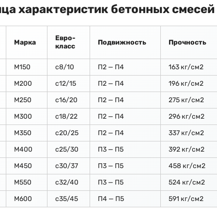
ца характеристик бетонных смесей
Евро-
Марка
Подвижность
Прочность
класс
М150
c8/10
П2 — П4
163 кг/см2
М200
с12/15
П2 — П4
196 кг/см2
М250
с16/20
П2 — П4
275 кг/см2
М300
с18/22
П2 — П4
296 кг/см2
М350
с20/25
П2 — П4
337 кг/см2
М400
с25/30
П3 — П5
392 кг/см2
М450
с30/37
П3 — П5
458 кг/см2
М550
с32/40
П3 — П5
524 кг/см2
М600
с35/45
П4 — П5
591 кг/см2