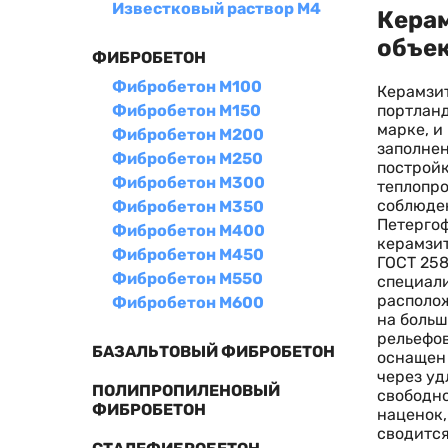
Известковый раствор М4
Керам
объе
ФИБРОБЕТОН
Фибробетон М100
Керамзит
портланд
Фибробетон М150
марке, и
Фибробетон М200
заполнен
Фибробетон М250
постройк
Фибробетон М300
теплопро
соблюден
Фибробетон М350
Петергоф
Фибробетон М400
керамзит
Фибробетон М450
ГОСТ 258
Фибробетон М550
специали
располож
Фибробетон М600
на больш
рельефов
БАЗАЛЬТОВЫЙ ФИБРОБЕТОН
оснащен 
через уд
ПОЛИПРОПИЛЕНОВЫЙ
свободно
ФИБРОБЕТОН
наценок,
сводится