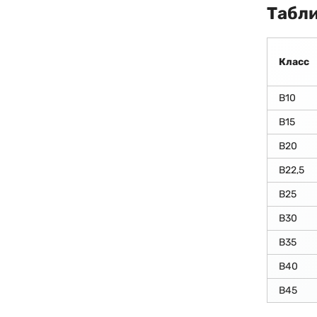
Табли
Класс
В10
В15
В20
В22,5
В25
В30
В35
В40
В45