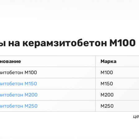
ы на керамзитобетон М100
нование
Марка
зитобетон М100
М100
зитобетон М150
М150
зитобетон М200
М200
зитобетон М250
М250
це