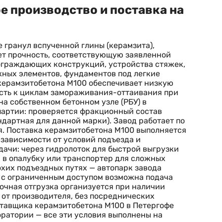
е производство и поставка на
 гранул вспученной глины (керамзита),
ет прочность, соответствующую заявленной
 ограждающих конструкций, устройства стяжек,
жных элементов, фундаментов под легкие
 керамзитобетона М100 обеспечивает низкую
сть к циклам замораживания-оттаивания при
а собственном бетонном узле (РБУ) в
партии: проверяется фракционный состав
дартная для данной марки). Завод работает по
я. Поставка керамзитобетона М100 выполняется
зависимости от условий подъезда и
ачи: через гидролоток для быстрой выгрузки
и в опалубку или транспортер для сложных
хих подъездных путях — автопарк завода
 с ограниченным доступом возможна подача
очная отгрузка организуется при наличии
 от производителя, без посреднических
оставщика керамзитобетона М100 в Петергофе
оратории — все эти условия выполнены на