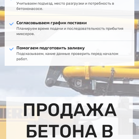
Учитываем подъезд, место разгрузки и потребность в
бетононасосе.
Согласовываем график поставки
Планируем время подачи и последовательность прибытия
миксеров.
Помогаем подготовить заливку
Подсказываем, какие данные проверить перед началом
работ.
ПРОДАЖА
БЕТОНА В