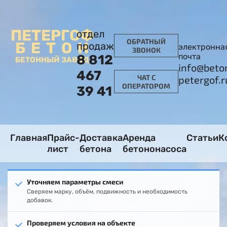
ПЕТЕРГОФ
отдел
ОБРАТНЫЙ
БЕТОН
продаж
электронна
ЗВОНОК
почта
8 812
БЕТОННЫЙ ЗАВОД
info@beto
467
ЧАТ С
petergof.r
ОПЕРАТОРОМ
39 41
Главная
Прайс-
Доставка
Аренда
Статьи
К
лист
бетона
бетононасоса
Уточняем параметры смеси
Сверяем марку, объём, подвижность и необходимость
добавок.
Проверяем условия на объекте