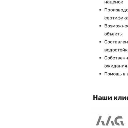
наценок
Производс
сертифика
Возможнос
объекты
Составлен
водостойк
Собственн
ожидания 
Помощь в 
Наши кли