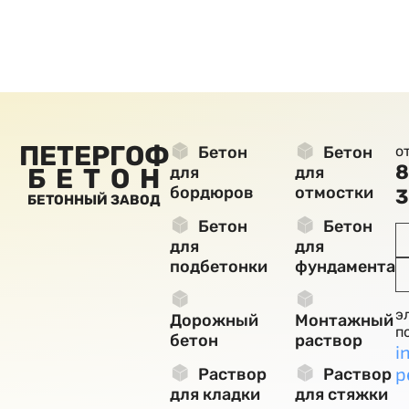
ПЕТЕРГОФ
Бетон
Бетон
о
8
БЕТОН
для
для
бордюров
отмостки
3
БЕТОННЫЙ ЗАВОД
Бетон
Бетон
для
для
подбетонки
фундамента
э
Дорожный
Монтажный
п
бетон
раствор
i
p
Раствор
Раствор
для кладки
для стяжки