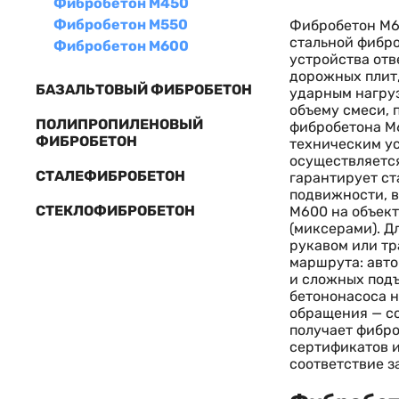
Фибробетон М450
Фибробетон М550
Фибробетон М6
стальной фибро
Фибробетон М600
устройства от
дорожных плит
БАЗАЛЬТОВЫЙ ФИБРОБЕТОН
ударным нагруз
объему смеси, 
ПОЛИПРОПИЛЕНОВЫЙ
фибробетона М6
ФИБРОБЕТОН
техническим ус
осуществляется
СТАЛЕФИБРОБЕТОН
гарантирует ст
подвижности, в
СТЕКЛОФИБРОБЕТОН
М600 на объект
(миксерами). Д
рукавом или тр
маршрута: авт
и сложных подъ
бетононасоса н
обращения — со
получает фибро
сертификатов и
соответствие 