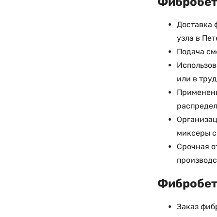
Фибробето
Доставка 
узла в Пе
Подача см
Использов
или в тру
Применени
распредел
Организац
миксеры с
Срочная о
производс
Фибробето
Заказ фиб