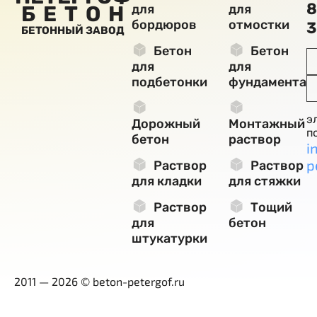
8
БЕТОН
для
для
бордюров
отмостки
3
БЕТОННЫЙ ЗАВОД
Бетон
Бетон
для
для
подбетонки
фундамента
э
Дорожный
Монтажный
п
бетон
раствор
i
p
Раствор
Раствор
для кладки
для стяжки
Раствор
Тощий
для
бетон
штукатурки
2011 — 2026 © beton-petergof.ru