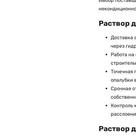
Выбор поставщ
некондиционно
Раствор д
Доставка 
через гид
Работа на
строитель
Точечная 
опалубки 
Срочная о
собственн
Контроль 
расслоени
Раствор д