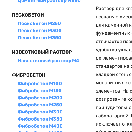
Цементный раствор М350
Раствор для кл
ПЕСКОБЕТОН
песчаную смес
Пескобетон М250
для каменной к
Пескобетон М300
фундаментных б
Пескобетон М350
отличается пов
удобство уклад
ИЗВЕСТКОВЫЙ РАСТВОР
регламентиров
Известковый раствор М4
стандартов на 
кладкой стен: 
ФИБРОБЕТОН
монолитных ко
Фибробетон М100
Фибробетон М150
элементов. На 
Фибробетон М200
дозирование к
Фибробетон М250
принудительно
Фибробетон М300
лабораторией. 
Фибробетон М350
исключает отк
Фибробетон М400