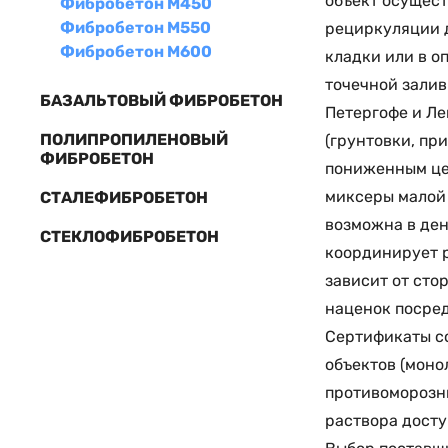
объект осущес
Фибробетон М450
Фибробетон М550
рециркуляции д
Фибробетон М600
кладки или в о
точечной залив
БАЗАЛЬТОВЫЙ ФИБРОБЕТОН
Петергофе и Ле
ПОЛИПРОПИЛЕНОВЫЙ
(грунтовки, пр
ФИБРОБЕТОН
пониженным це
миксеры малой 
СТАЛЕФИБРОБЕТОН
возможна в ден
СТЕКЛОФИБРОБЕТОН
координирует р
зависит от сто
наценок посред
Сертификаты со
объектов (моно
противоморозны
раствора досту