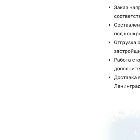
Заказ нап
соответст
Составлен
под конкр
Отгрузка 
застройщи
Работа с 
дополните
Доставка 
Ленинград