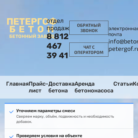
ПЕТЕРГОФ
отдел
ОБРАТНЫЙ
БЕТОН
продаж
электронна
ЗВОНОК
почта
8 812
БЕТОННЫЙ ЗАВОД
info@beto
467
ЧАТ С
petergof.r
ОПЕРАТОРОМ
39 41
Главная
Прайс-
Доставка
Аренда
Статьи
К
лист
бетона
бетононасоса
Уточняем параметры смеси
Сверяем марку, объём, подвижность и необходимость
добавок.
Проверяем условия на объекте