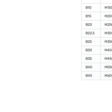
В10
М15
В15
М20
В20
М25
В22,5
М30
В25
М35
В30
М40
В35
М45
В40
М55
В45
М60