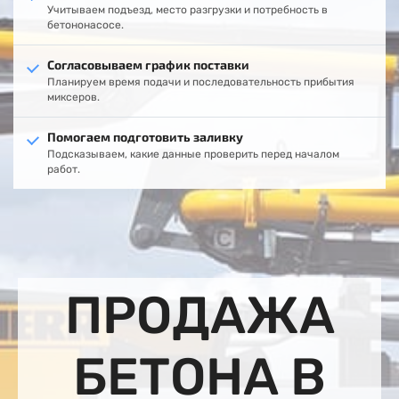
Учитываем подъезд, место разгрузки и потребность в
бетононасосе.
Согласовываем график поставки
Планируем время подачи и последовательность прибытия
миксеров.
Помогаем подготовить заливку
Подсказываем, какие данные проверить перед началом
работ.
ПРОДАЖА
БЕТОНА В