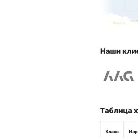
Наши кли
Таблица 
Класс
Мар